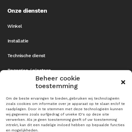
Onze diensten
Winkel
Installatie
Technische dienst
Bezorgen / plaatsen
Beheer cookie
toestemming
Contact
Om de beste ervaringen te bieden, gebruiken wij technologieën
zoals cookies om informatie over je apparaat op te slaan en/of te
raadplegen. Door in te stemmen met deze technologieën kunnen
Westerweg 258
wij gegevens zoals surfgedrag of unieke ID's op deze site
verwerken. Als je geen toestemming geeft of uw toestemming
1852 AR Heiloo
intrekt, kan dit een nadelige invloed hebben op bepaalde functies
Bel voor de winkel: 072 533 0566 en toets 1
en mogelijkheden.